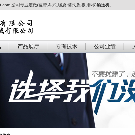
.com,公司专业定做(皮带,斗式,螺旋,链式,刮板,非标)
输送机
。
讯
产品展厅
专有技术
公司业绩
非标输送机
大型湖盐厂整套设备专有技术
公司业绩
输送机械
工业化垃圾处理设备专有技术
专用输送机械
铁合金行业配料布料专有技术
炉膛布料机
钾盐行业输送设备专有技术
给料筛分设备
化工行业输送机械专有技术
垃圾筛分设备
六项zhuanli
输送机械配件