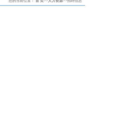
您的当前位置：
首 页
>>
人力资源
>>
招聘信息