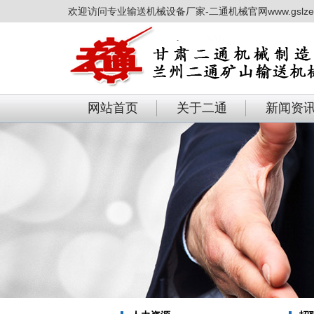
欢迎访问专业输送机械设备厂家-二通机械官网www.gslzet
网站首页
关于二通
新闻资
公司简介
常见问题
组织架构
公司新闻
资质荣誉
行业动态
文化理念
输送机百科
企业掠影
联系我们