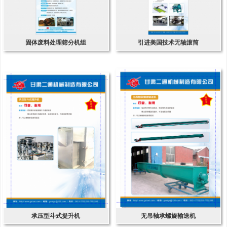
固体废料处理筛分机组
引进美国技术无轴滚筒
承压型斗式提升机
无吊轴承螺旋输送机