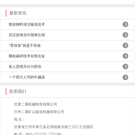
最新资讯
散状物料清洁输送技术
武汉疫情后中国将出现
“零排放”就是不排放
颗粒破碎技术在铁合金
富人思维共分10层你
一个西方人写的中越战
联系我们
甘肃二通机械制造有限公司
兰州二通矿山输送机械有限公司
地 址：
甘肃省兰州市皋兰县石洞镇新兴路三川口工业园区
电 话：0931-7752255 7752266