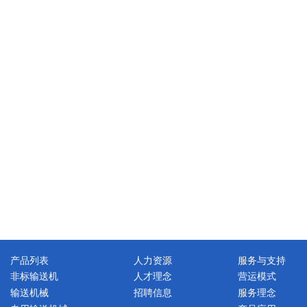
产品列表
人力资源
服务与支持
非标输送机
人才理念
营运模式
输送机械
招聘信息
服务理念