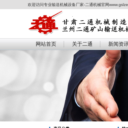
欢迎访问专业输送机械设备厂家-二通机械官网www.gslzet
网站首页
关于二通
新闻资
公司简介
常见问题
组织架构
公司新闻
资质荣誉
行业动态
文化理念
输送机百科
企业掠影
联系我们