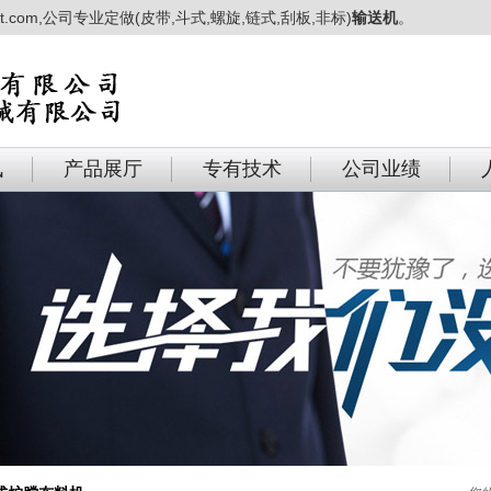
.com,公司专业定做(皮带,斗式,螺旋,链式,刮板,非标)
输送机
。
讯
产品展厅
专有技术
公司业绩
非标输送机
大型湖盐厂整套设备专有技术
公司业绩
输送机械
工业化垃圾处理设备专有技术
专用输送机械
铁合金行业配料布料专有技术
炉膛布料机
钾盐行业输送设备专有技术
给料筛分设备
化工行业输送机械专有技术
垃圾筛分设备
六项zhuanli
输送机械配件