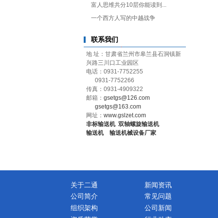
富人思维共分10层你能读到...
一个西方人写的中越战争
联系我们
地 址：甘肃省兰州市皋兰县石洞镇新
兴路三川口工业园区
电话：0931-7752255
0931-7752266
传真：0931-4909322
邮箱：
gsetgs@126.com
gsetgs@163.com
网址：
www.gslzet.com
非标输送机
双轴螺旋输送机
输送机
输送机械设备厂家
关于二通
新闻资讯
公司简介
常见问题
组织架构
公司新闻