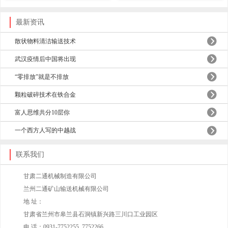
最新资讯
散状物料清洁输送技术
武汉疫情后中国将出现
“零排放”就是不排放
颗粒破碎技术在铁合金
富人思维共分10层你
一个西方人写的中越战
联系我们
甘肃二通机械制造有限公司
兰州二通矿山输送机械有限公司
地 址：
甘肃省兰州市皋兰县石洞镇新兴路三川口工业园区
电 话：0931-7752255 7752266