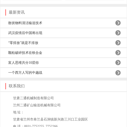
最新资讯
散状物料清洁输送技术
武汉疫情后中国将出现
“零排放”就是不排放
颗粒破碎技术在铁合金
富人思维共分10层你
一个西方人写的中越战
联系我们
甘肃二通机械制造有限公司
兰州二通矿山输送机械有限公司
地 址：
甘肃省兰州市皋兰县石洞镇新兴路三川口工业园区
电 话：0931-7752255 7752266