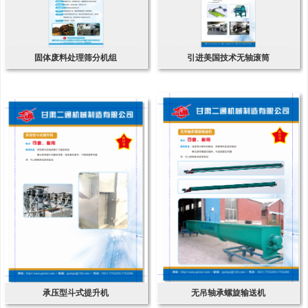
固体废料处理筛分机组
引进美国技术无轴滚筒
承压型斗式提升机
无吊轴承螺旋输送机