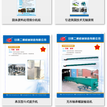
固体废料处理筛分机组
引进美国技术无轴滚筒
承压型斗式提升机
无吊轴承螺旋输送机