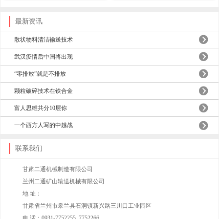
最新资讯
散状物料清洁输送技术
武汉疫情后中国将出现
“零排放”就是不排放
颗粒破碎技术在铁合金
富人思维共分10层你
一个西方人写的中越战
联系我们
甘肃二通机械制造有限公司
兰州二通矿山输送机械有限公司
地 址：
甘肃省兰州市皋兰县石洞镇新兴路三川口工业园区
电 话：0931-7752255 7752266