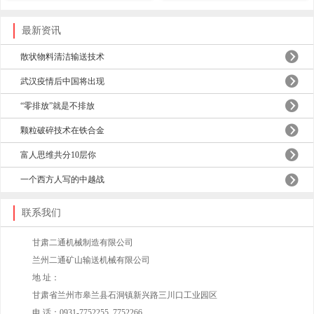
最新资讯
散状物料清洁输送技术
武汉疫情后中国将出现
“零排放”就是不排放
颗粒破碎技术在铁合金
富人思维共分10层你
一个西方人写的中越战
联系我们
甘肃二通机械制造有限公司
兰州二通矿山输送机械有限公司
地 址：
甘肃省兰州市皋兰县石洞镇新兴路三川口工业园区
电 话：0931-7752255 7752266