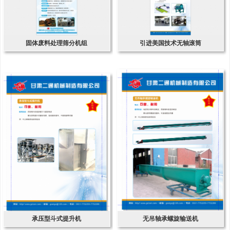
固体废料处理筛分机组
引进美国技术无轴滚筒
承压型斗式提升机
无吊轴承螺旋输送机